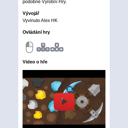
podobné Výrobní Hry.
Vývojář
Vyvinuto Alex HK
Ovládání hry
W
A
S
D
Video o hře