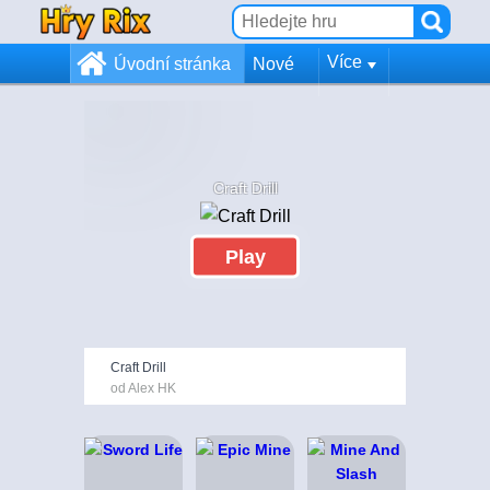
Více
Úvodní stránka
Nové
Craft Drill
Play
Craft Drill
od Alex HK