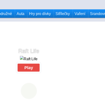
odružné
Auta
Hry pro dívky
Střílečky
Vaření
Srandov
Raft Life
Play