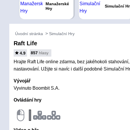
Manažerské
Simulační Hr
Hry
Úvodní stránka
Simulační Hry
Raft Life
857
hlasy
4.9
Hrajte Raft Life online zdarma, bez jakéhokoli stahování, 
nastavování. Užijte si navíc i další podobné Simulační Hr
Vývojář
Vyvinuto Boombit S.A.
Ovládání hry
|
W
A
S
D