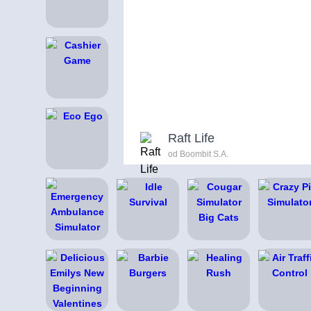
Raft Life
od Boombit S.A.