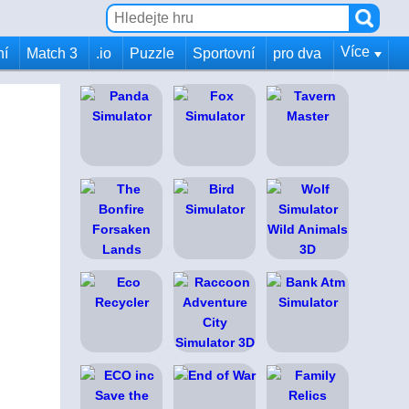
Více
ní
Match 3
.io
Puzzle
Sportovní
pro dva