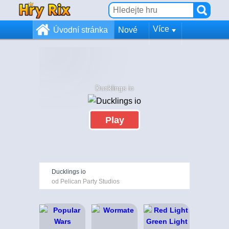
Více
Úvodní stránka
Nové
Ducklings io
Play
Ducklings io
od Pelican Party Studios