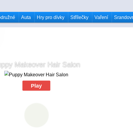
odružné
Auta
Hry pro dívky
Střílečky
Vaření
Srandov
ppy Makeover Hair Salon
Play