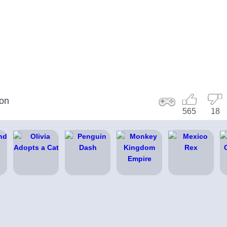
lon
565
18