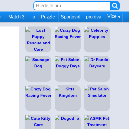
Více
ní
Match 3
.io
Puzzle
Sportovní
pro dva