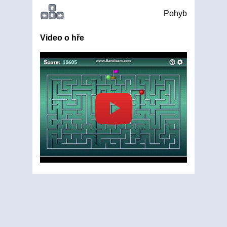
Pohyb
Video o hře