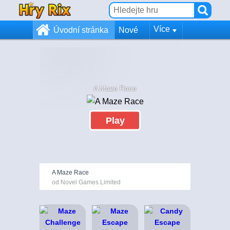
Více
Úvodní stránka
Nové
A Maze Race
Play
A Maze Race
od Novel Games Limited