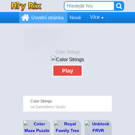
Více
Úvodní stránka
Nové
Color Strings
Play
Color Strings
od GameBerry Studio