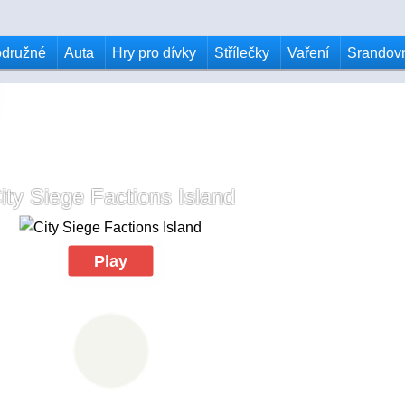
odružné
Auta
Hry pro dívky
Střílečky
Vaření
Srandov
ity Siege Factions Island
Play