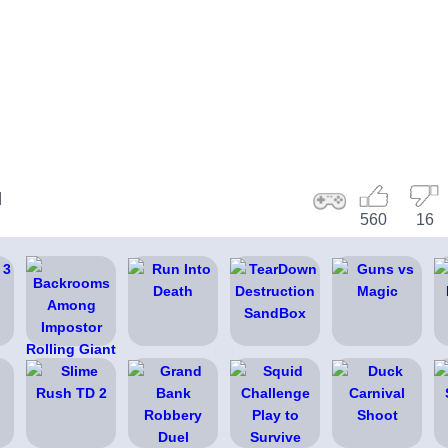
d
560
16