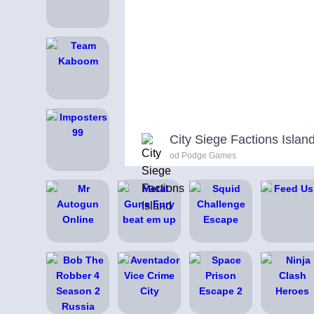
City Siege Factions Islan
od Podge Games