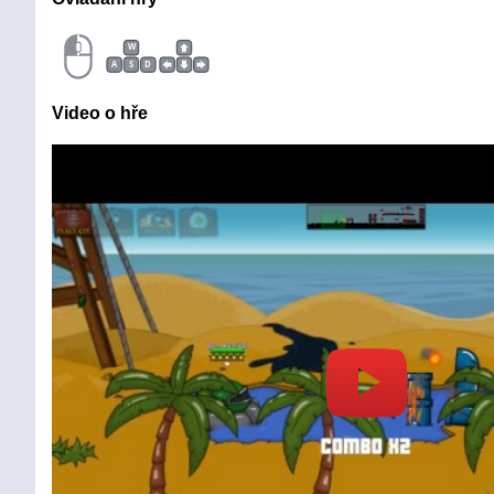
W
A
S
D
Video o hře