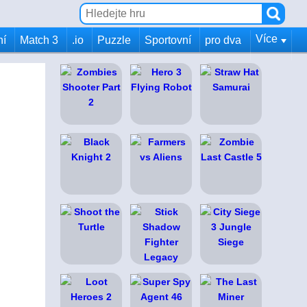
Více
ní
Match 3
.io
Puzzle
Sportovní
pro dva