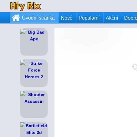
Úvodní stránka
Nové
Populární
Akční
Dobr
C