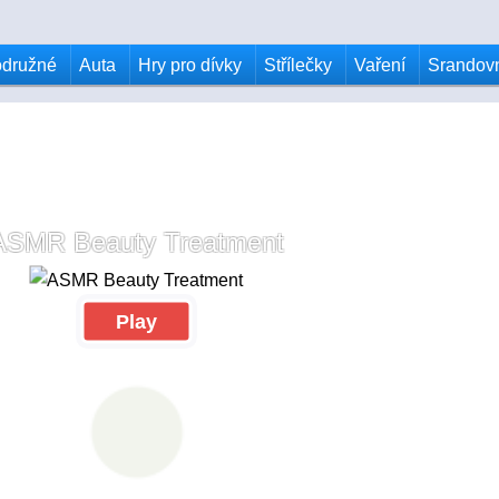
odružné
Auta
Hry pro dívky
Střílečky
Vaření
Srandov
ASMR Beauty Treatment
Play