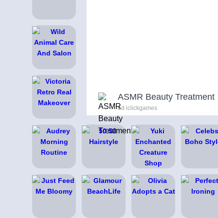
ASMR Beauty Treatment
od iclickgames