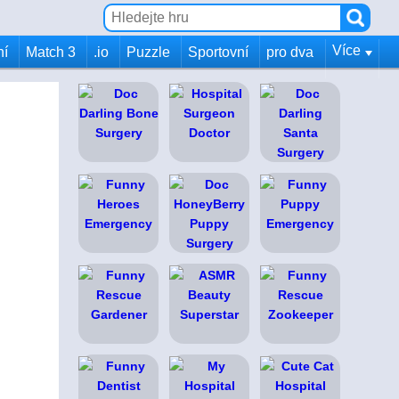
Více
ní
Match 3
.io
Puzzle
Sportovní
pro dva