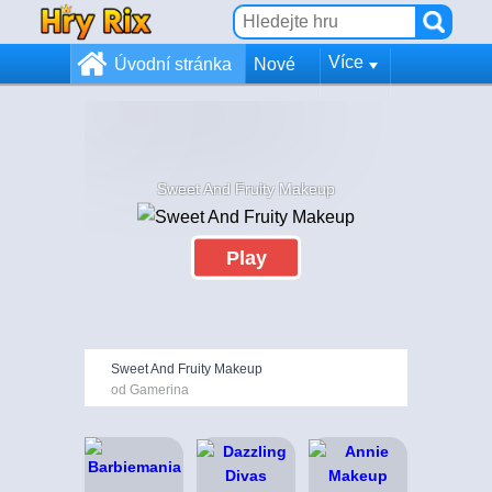
Více
Úvodní stránka
Nové
Sweet And Fruity Makeup
Play
Sweet And Fruity Makeup
od Gamerina