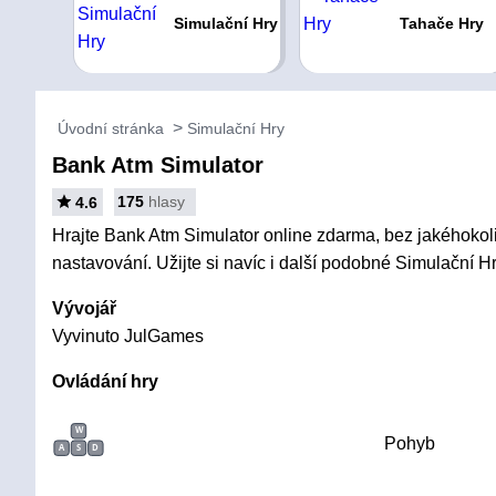
Simulační Hry
Tahače Hry
Úvodní stránka
Simulační Hry
Bank Atm Simulator
175
hlasy
4.6
Hrajte Bank Atm Simulator online zdarma, bez jakéhokoli 
nastavování. Užijte si navíc i další podobné Simulační Hr
Vývojář
Vyvinuto JulGames
Ovládání hry
W
Pohyb
A
S
D