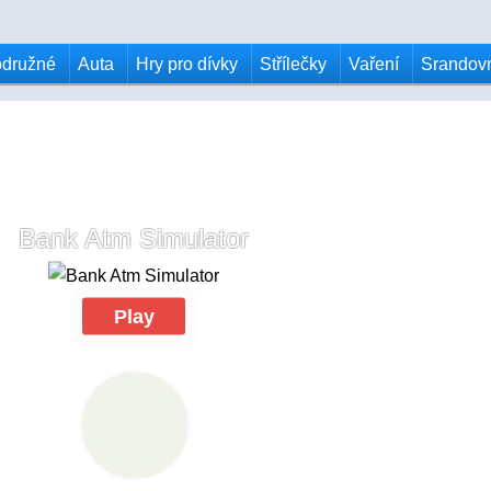
odružné
Auta
Hry pro dívky
Střílečky
Vaření
Srandov
Bank Atm Simulator
Play