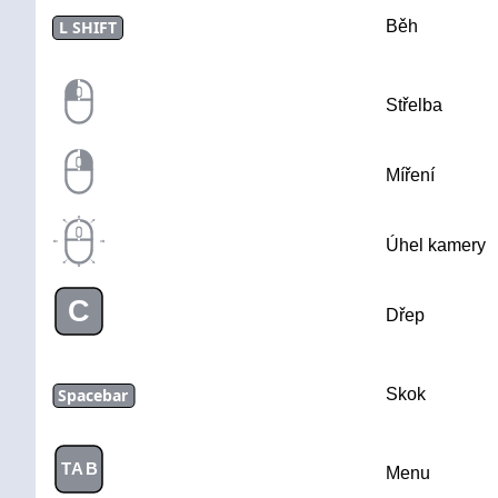
L SHIFT
Běh
Střelba
Míření
Úhel kamery
C
Dřep
Spacebar
Skok
TAB
Menu