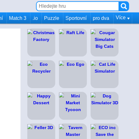
Více
ní
Match 3
.io
Puzzle
Sportovní
pro dva