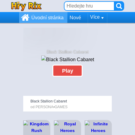
Více
Úvodní stránka
Nové
Black Stallion Cabaret
Play
Black Stallion Cabaret
od PERSONA•GAMES