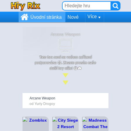
Více
Úvodní stránka
Nové
Arcane Weapon
Tato hra není na vašem zařízení
podporována 😞. Zkuste prosím naše
další hry níže! 😄🎮
Arcane Weapon
od Yuriy Drogoy