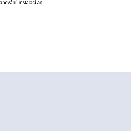
ahování, instalací ani