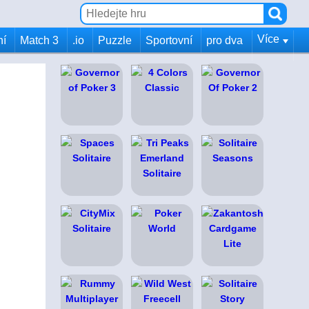
Více
ní
Match 3
.io
Puzzle
Sportovní
pro dva