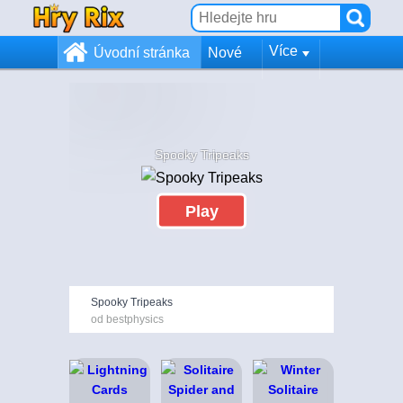
Více
Úvodní stránka
Nové
Spooky Tripeaks
Play
Spooky Tripeaks
od bestphysics