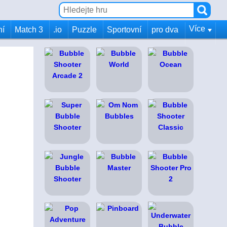
Více
ní
Match 3
.io
Puzzle
Sportovní
pro dva