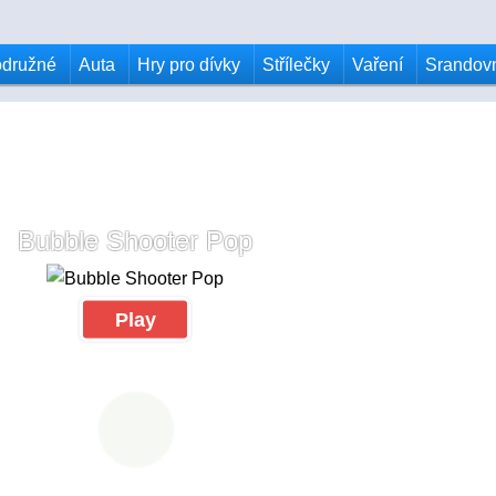
odružné
Auta
Hry pro dívky
Střílečky
Vaření
Srandov
Bubble Shooter Pop
Play