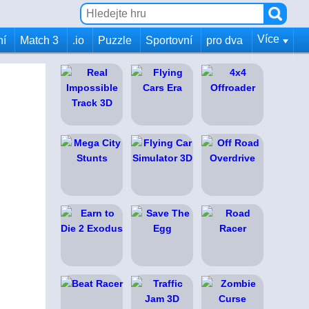
Více
ní
Match 3
.io
Puzzle
Sportovní
pro dva