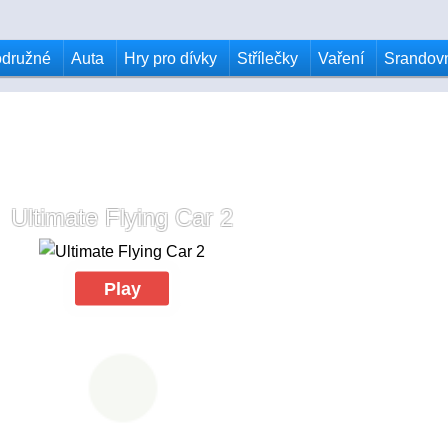
odružné
Auta
Hry pro dívky
Střílečky
Vaření
Srandov
Ultimate Flying Car 2
Play