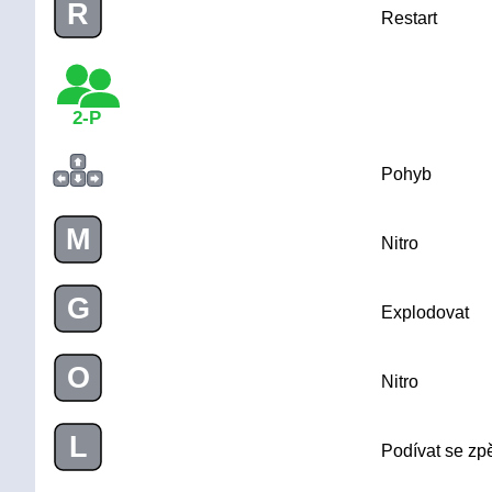
R
Restart
2-P
Pohyb
M
Nitro
G
Explodovat
O
Nitro
L
Podívat se zp