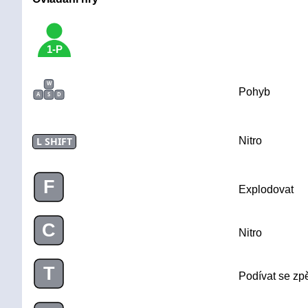
1-P
W
Pohyb
A
S
D
L SHIFT
Nitro
F
Explodovat
C
Nitro
T
Podívat se zp