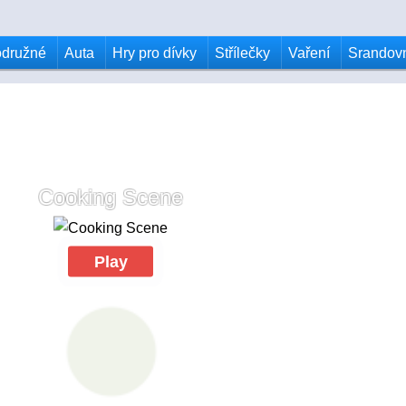
odružné
Auta
Hry pro dívky
Střílečky
Vaření
Srandov
Cooking Scene
Play