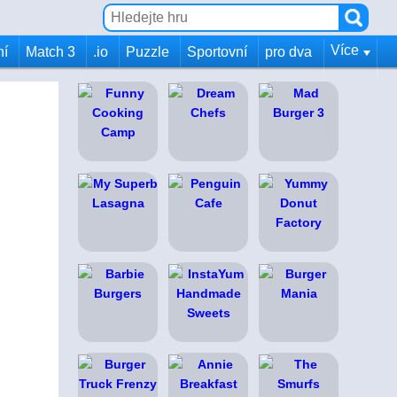
Více
ní
Match 3
.io
Puzzle
Sportovní
pro dva