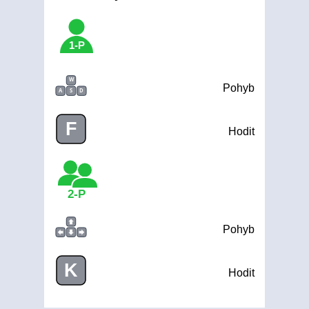
1-P
W
Pohyb
A
S
D
F
Hodit
2-P
Pohyb
K
Hodit