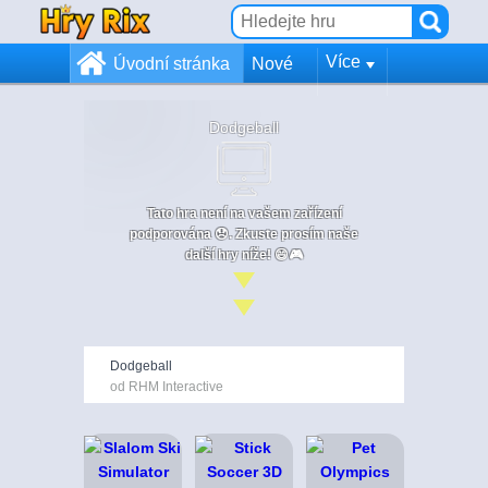
Více
Úvodní stránka
Nové
Dodgeball
Tato hra není na vašem zařízení
podporována 😞. Zkuste prosím naše
další hry níže! 😄🎮
Dodgeball
od RHM Interactive