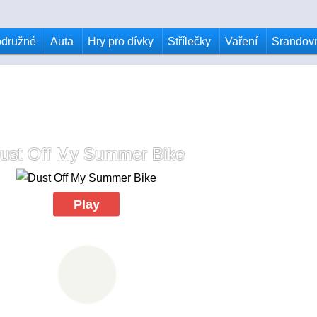
odružné
Auta
Hry pro dívky
Střílečky
Vaření
Srandov
ust Off My Summer Bike
Play