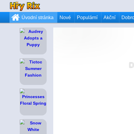
Úvodní stránka
Nové
Populární
Akční
Dobr
D