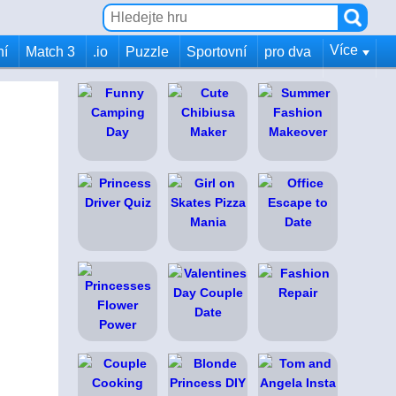
Více
ní
Match 3
.io
Puzzle
Sportovní
pro dva