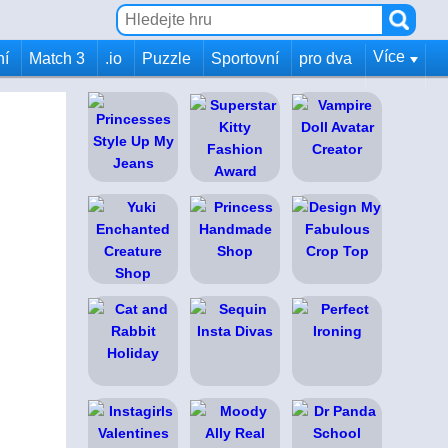
Více
ní
Match 3
.io
Puzzle
Sportovní
pro dva