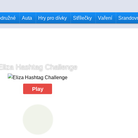
odružné
Auta
Hry pro dívky
Střílečky
Vaření
Srandov
Eliza Hashtag Challenge
Play