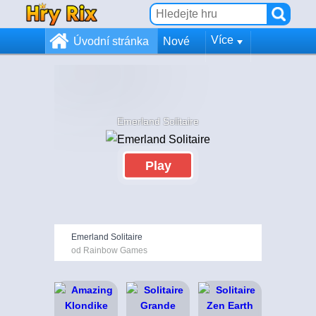
Více
Úvodní stránka
Nové
Emerland Solitaire
Play
Emerland Solitaire
od Rainbow Games