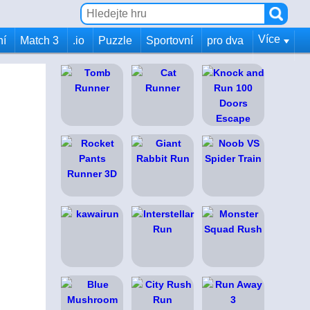
Více
ní
Match 3
.io
Puzzle
Sportovní
pro dva