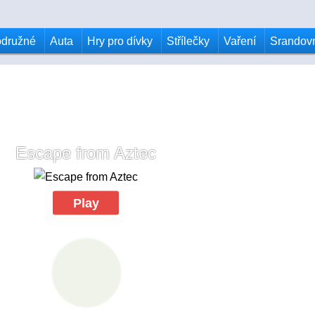
odružné
Auta
Hry pro dívky
Střílečky
Vaření
Srandov
Escape from Aztec
Play