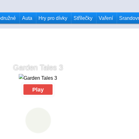
odružné
Auta
Hry pro dívky
Střílečky
Vaření
Srandov
Garden Tales 3
Play