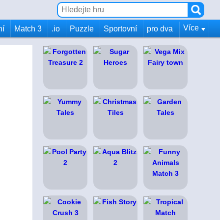
Více
ní
Match 3
.io
Puzzle
Sportovní
pro dva