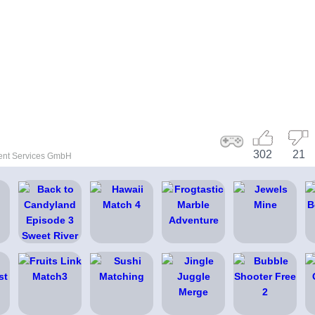
302
21
ent Services GmbH