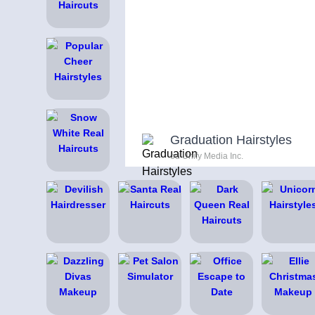
Graduation Hairstyles
od Unify Media Inc.