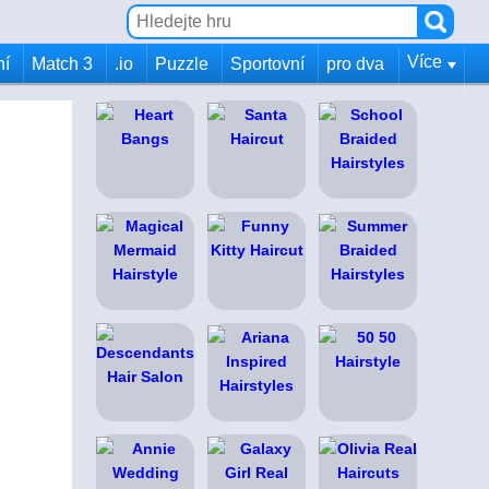
Více
ní
Match 3
.io
Puzzle
Sportovní
pro dva