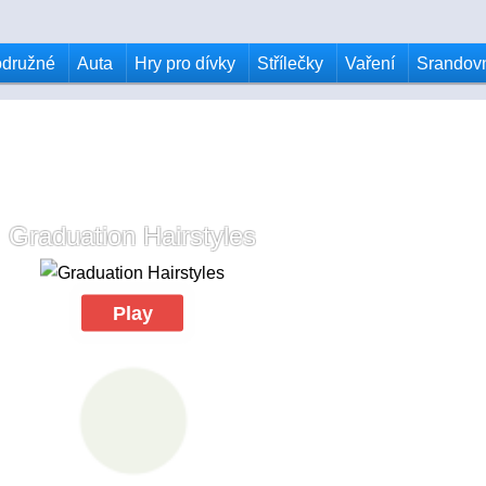
odružné
Auta
Hry pro dívky
Střílečky
Vaření
Srandov
Graduation Hairstyles
Play