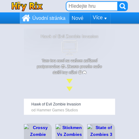
Více
Úvodní stránka
Nové
Hawk of Evil Zombie Invasion
Tato hra není na vašem zařízení
podporována 😞. Zkuste prosím naše
další hry níže! 😄🎮
Hawk of Evil Zombie Invasion
od Hammer Games Studios