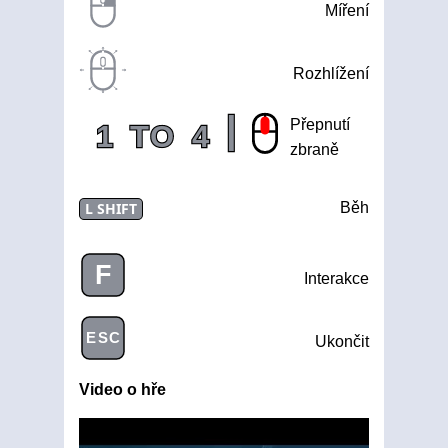
Míření
Rozhlížení
|
Přepnutí
1
TO
4
zbraně
L SHIFT
Běh
F
Interakce
ESC
Ukončit
Video o hře