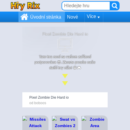
Více
Úvodní stránka
Nové
Pixel Zombie Die Hard io
Tato hra není na vašem zařízení
podporována 😞. Zkuste prosím naše
další hry níže! 😄🎮
Pixel Zombie Die Hard io
od boboos