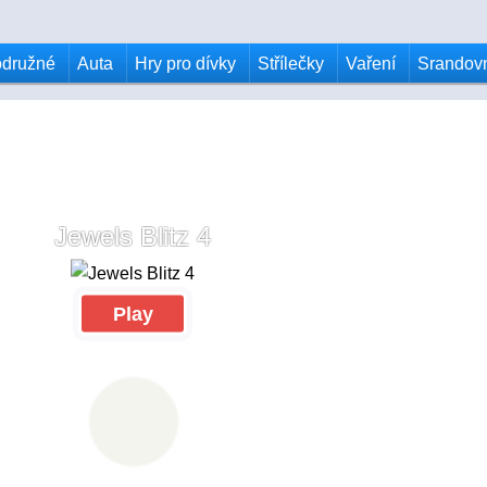
odružné
Auta
Hry pro dívky
Střílečky
Vaření
Srandov
Jewels Blitz 4
Play