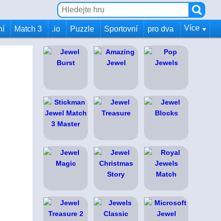
Více
ní
Match 3
.io
Puzzle
Sportovní
pro dva