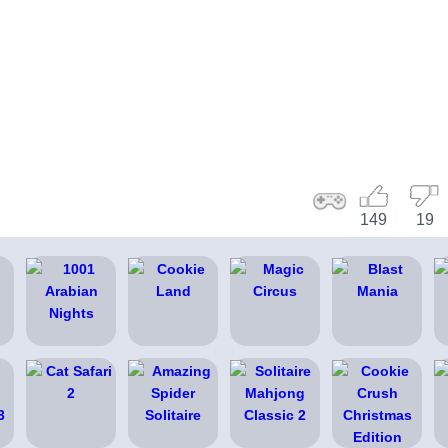
149
19