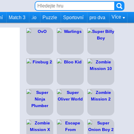
Více
ní
Match 3
.io
Puzzle
Sportovní
pro dva