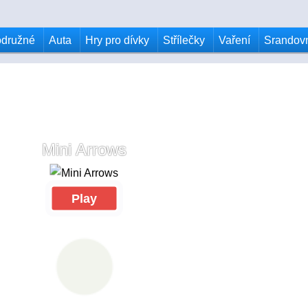
odružné
Auta
Hry pro dívky
Střílečky
Vaření
Srandov
Mini Arrows
Play