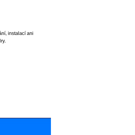
í, instalací ani
ry.