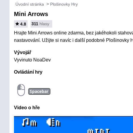
Úvodní stránka
Plošinovky Hry
Mini Arrows
311
hlasy
4.8
Hrajte Mini Arrows online zdarma, bez jakéhokoli stahován
nastavování. Užijte si navíc i další podobné Plošinovky H
Vývojář
Vyvinuto NoaDev
Ovládání hry
Spacebar
Video o hře