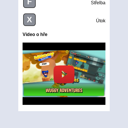
F
Střelba
X
Útok
Video o hře