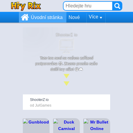
Více
Úvodní stránka
Nové
ShooterZ io
Tato hra není na vašem zařízení
podporována 😞. Zkuste prosím naše
další hry níže! 😄🎮
ShooterZ io
od JulGames