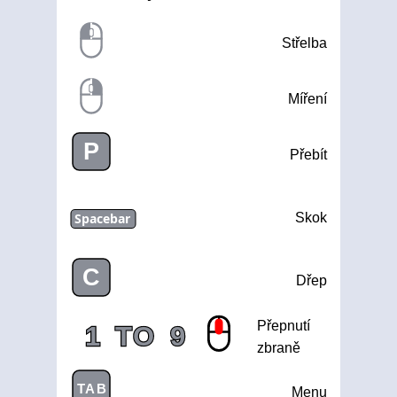
Střelba
Míření
P
Přebít
Spacebar
Skok
C
Dřep
Přepnutí
1
TO
9
zbraně
TAB
Menu