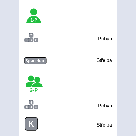
1-P
W
Pohyb
A
S
D
Spacebar
Střelba
2-P
Pohyb
K
Střelba