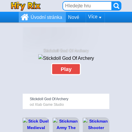
Více
Úvodní stránka
Nové
Stickdoll God Of Archery
Play
Stickdoll God Of Archery
od Xlab Game Studio