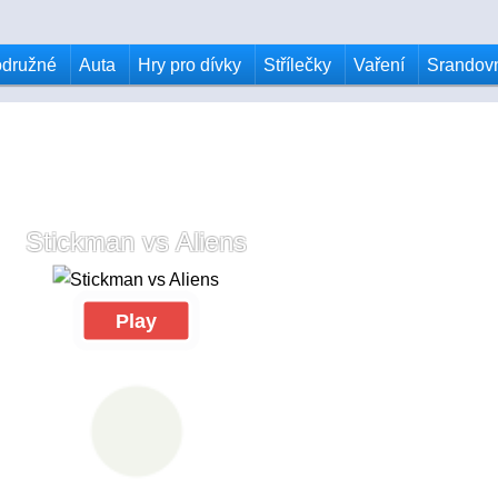
odružné
Auta
Hry pro dívky
Střílečky
Vaření
Srandov
Stickman vs Aliens
Play