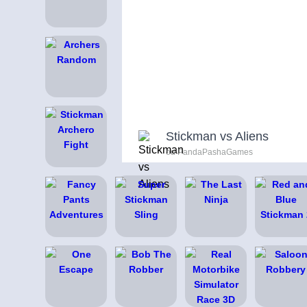
Stickman vs Aliens
od PandaPashaGames