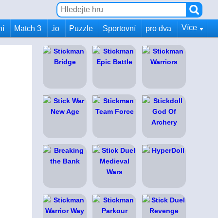
Více
ní
Match 3
.io
Puzzle
Sportovní
pro dva