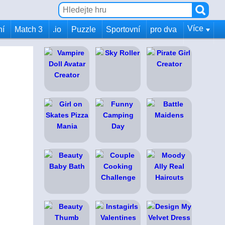
Více
ní
Match 3
.io
Puzzle
Sportovní
pro dva