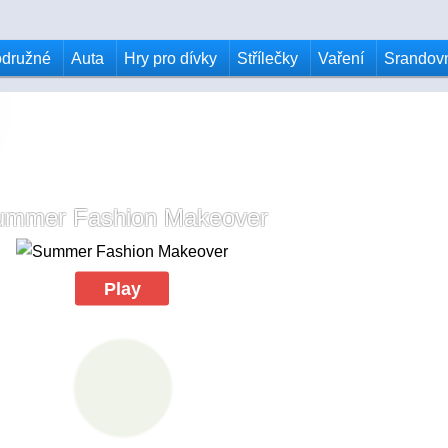
odružné
Auta
Hry pro dívky
Střílečky
Vaření
Srandov
ummer Fashion Makeover
Play