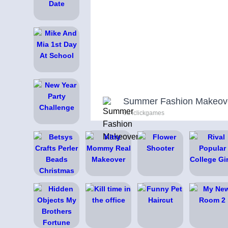
Summer Fashion Makeov
od iclickgames