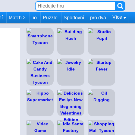
Více
ní
Match 3
.io
Puzzle
Sportovní
pro dva