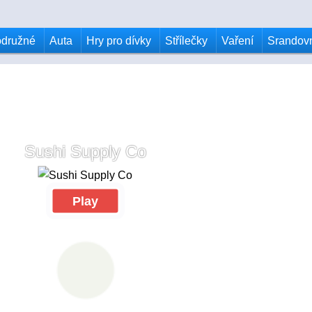
odružné
Auta
Hry pro dívky
Střílečky
Vaření
Srandov
Sushi Supply Co
Play