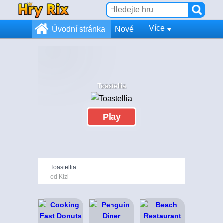
Více
Úvodní stránka
Nové
Toastellia
Play
Toastellia
od Kizi