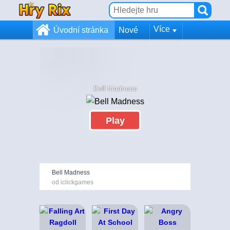
Více
Úvodní stránka
Nové
Bell Madness
Play
Bell Madness
od iclickgames