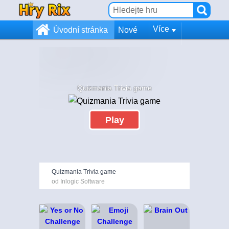
Více
Úvodní stránka
Nové
Quizmania Trivia game
Play
Quizmania Trivia game
od Inlogic Software