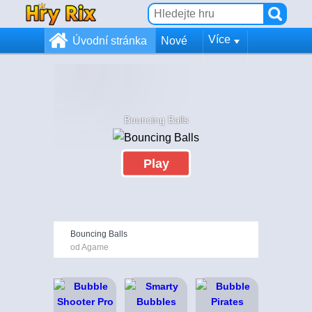
Více
Úvodní stránka
Nové
Bouncing Balls
Play
Bouncing Balls
od Agame