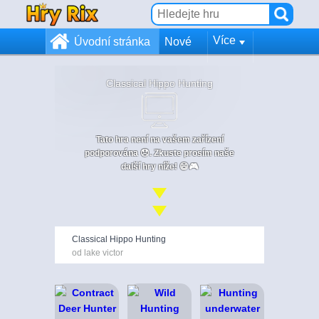
Více
Úvodní stránka
Nové
Classical Hippo Hunting
Tato hra není na vašem zařízení
podporována 😞. Zkuste prosím naše
další hry níže! 😄🎮
Classical Hippo Hunting
od lake victor