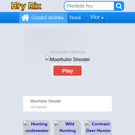
Více
Úvodní stránka
Nové
Moorhuhn Shooter
Play
Moorhuhn Shooter
od Agame