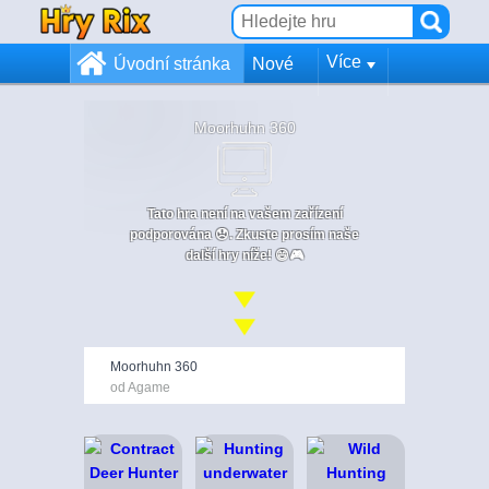
Více
Úvodní stránka
Nové
Moorhuhn 360
Tato hra není na vašem zařízení
podporována 😞. Zkuste prosím naše
další hry níže! 😄🎮
Moorhuhn 360
od Agame