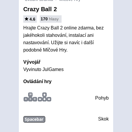
Crazy Ball 2
170
hlasy
4.6
Hrajte Crazy Ball 2 online zdarma, bez
jakéhokoli stahování, instalací ani
nastavování. Užijte si navíc i další
podobné Míčové Hry.
Vývojář
Vyvinuto JulGames
Ovládání hry
W
Pohyb
A
S
D
Spacebar
Skok