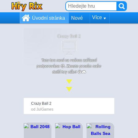
Více
Úvodní stránka
Nové
Crazy Ball 2
Tato hra není na vašem zařízení
podporována 😞. Zkuste prosím naše
další hry níže! 😄🎮
Crazy Ball 2
od JulGames