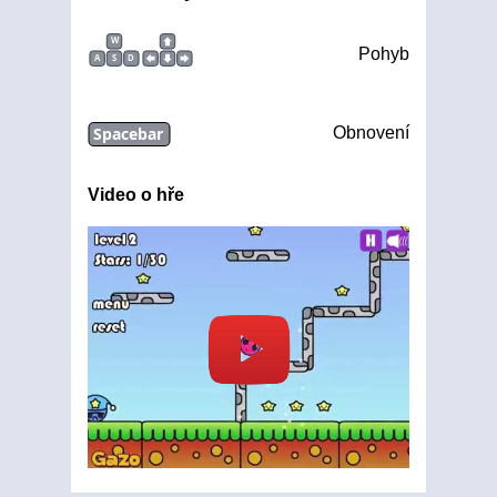
W
Pohyb
A
S
D
Spacebar
Obnovení
Video o hře