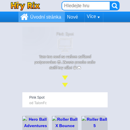
Více
Úvodní stránka
Nové
Pink Spot
Tato hra není na vašem zařízení
podporována 😞. Zkuste prosím naše
další hry níže! 😄🎮
Pink Spot
od TalonFc