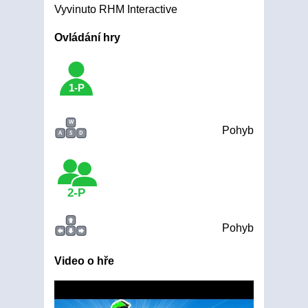
Vyvinuto RHM Interactive
Ovládání hry
1-P
W
Pohyb
A
S
D
2-P
Pohyb
Video o hře