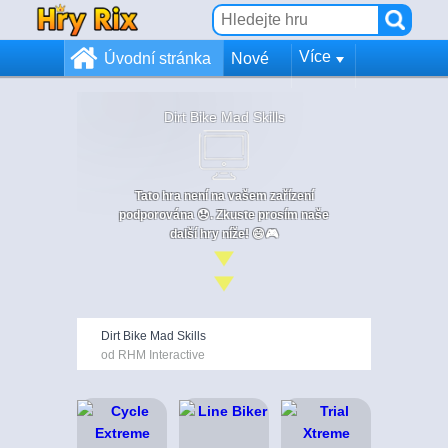
Více
Úvodní stránka
Nové
Dirt Bike Mad Skills
Tato hra není na vašem zařízení
podporována 😞. Zkuste prosím naše
další hry níže! 😄🎮
Dirt Bike Mad Skills
od RHM Interactive