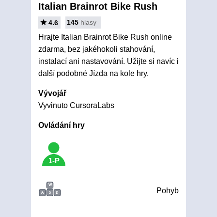
Italian Brainrot Bike Rush
145
hlasy
4.6
Hrajte Italian Brainrot Bike Rush online
zdarma, bez jakéhokoli stahování,
instalací ani nastavování. Užijte si navíc i
další podobné Jízda na kole hry.
Vývojář
Vyvinuto CursoraLabs
Ovládání hry
1-P
W
Pohyb
A
S
D