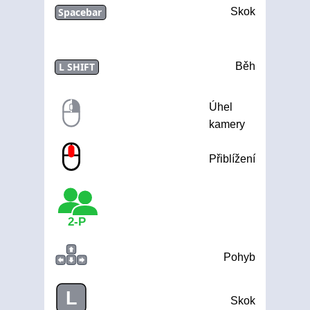
Spacebar
Skok
L SHIFT
Běh
Úhel
kamery
Přiblížení
2-P
Pohyb
L
Skok