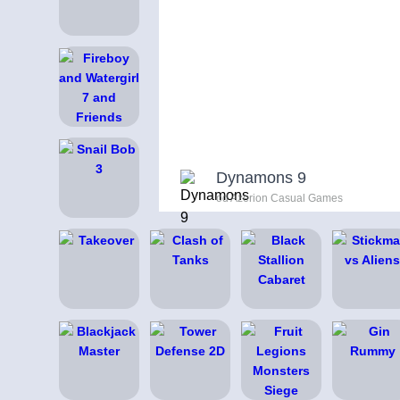
Dynamons 9
od Azerion Casual Games