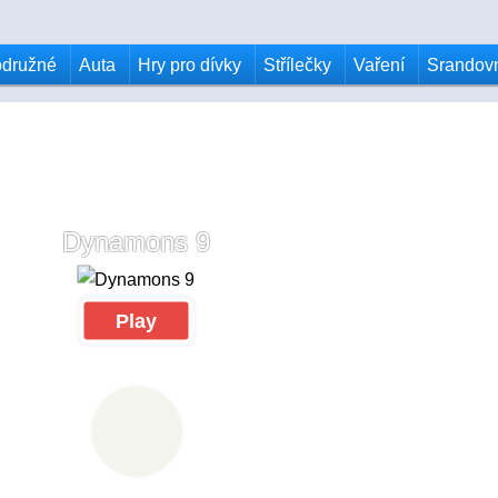
odružné
Auta
Hry pro dívky
Střílečky
Vaření
Srandov
Dynamons 9
Play