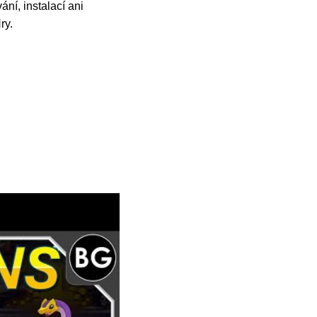
ní, instalací ani
ry.