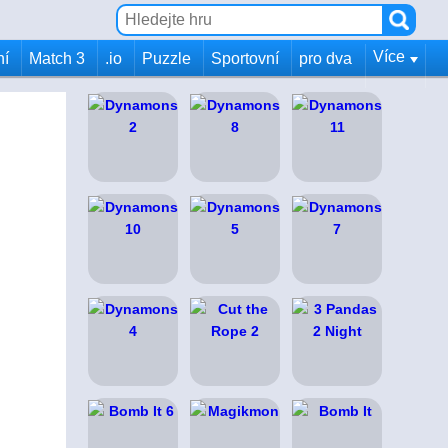
Více
ní
Match 3
.io
Puzzle
Sportovní
pro dva