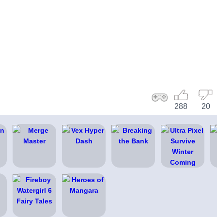
288
20