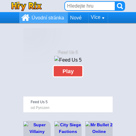
Více
Úvodní stránka
Nové
Feed Us 5
Play
Feed Us 5
od Pyrozen