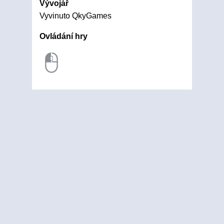
Vývojář
Vyvinuto QkyGames
Ovládání hry