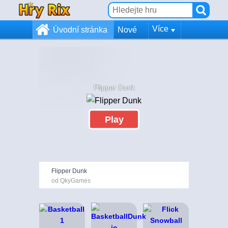
Více
Úvodní stránka
Nové
Flipper Dunk
Play
Flipper Dunk
od QkyGames