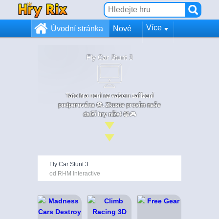
Více
Úvodní stránka
Nové
Fly Car Stunt 3
Tato hra není na vašem zařízení
podporována 😞. Zkuste prosím naše
další hry níže! 😄🎮
Fly Car Stunt 3
od RHM Interactive