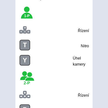
1-P
W
Řízení
A
S
D
T
Nitro
Úhel
Y
kamery
2-P
Řízení