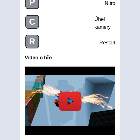
P
Nitro
Úhel
C
kamery
R
Restart
Video o hře