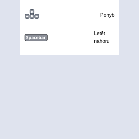
Pohyb
Letět
Spacebar
nahoru