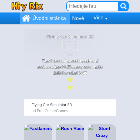
Více
Úvodní stránka
Nové
Flying Car Simulator 3D
Tato hra není na vašem zařízení
podporována 😞. Zkuste prosím naše
další hry níže! 😄🎮
Flying Car Simulator 3D
od FreeOnlineGames